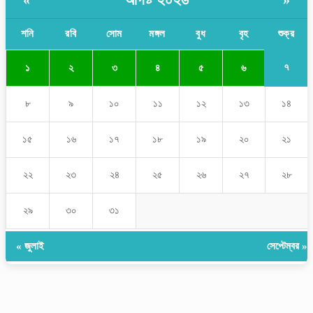
শনি
রবি
সোম
মঙ্গল
বুধ
বৃহ
শুক্র
৭
১
২
৩
৪
৫
৬
৮
৯
১০
১১
১২
১৩
১৪
১৫
১৬
১৭
১৮
১৯
২০
২১
২২
২৩
২৪
২৫
২৬
২৭
২৮
২৯
৩০
৩১
« জুলাই
সেপ্টেম্বর »