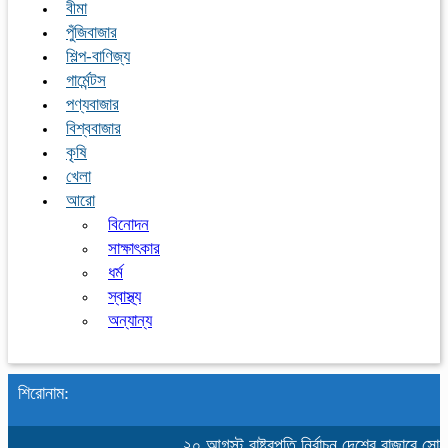
বীমা
পুঁজিবাজার
শিল্প-বাণিজ্য
গার্মেন্টস
পণ্যবাজার
বিশ্ববাজার
কৃষি
খেলা
আরো
বিনোদন
সাক্ষাৎকার
ধর্ম
স্বাস্থ্য
অন্যান্য
শিরোনাম:
২০ আগস্ট রাষ্ট্রপতি নির্বাচন
দেশের বাজারে সোনার 