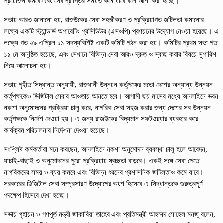
প্রয়োজন কমবে এবং সেবাপ্রাপ্তির সময়ও কমে যাবে বলে আশা করা হচ্ছে।
সভায় আরও জানানো হয়, রাজউকের সেবা সহজীকরণ ও প্রক্রিয়াগত জটিলতা কমানোর
লক্ষ্যে একটি স্ট্যান্ডার্ড অপারেটিং প্রসিডিউর (এসওপি) প্রণয়নের উদ্যোগ নেওয়া হয়েছে। এ
লক্ষ্যে গত ২৯ এপ্রিল ১১ সদস্যবিশিষ্ট একটি কমিটি গঠন করা হয়। কমিটির প্রথম সভা গত
১১ মে অনুষ্ঠিত হয়েছে, এবং সেখানে বিভিন্ন সেবা আরও দ্রুত ও স্বচ্ছ করার বিষয়ে সুপারিশ
নিয়ে আলোচনা হয়।
সভায় গৃহীত সিদ্ধান্ত অনুযায়ী, রাজধানী উন্নয়ন কর্তৃপক্ষের মতো দেশের অন্যান্য উন্নয়ন
কর্তৃপক্ষকেও ডিজিটাল সেবার আওতায় আনতে হবে। আগামী ছয় মাসের মধ্যে অনলাইনে ভবন
নকশা অনুমোদনের প্রক্রিয়া চালু করে, নাগরিক সেবা সহজ করার জন্য দেশের সব উন্নয়ন
কর্তৃপক্ষকে নির্দেশ দেওয়া হয়। এ জন্য রাজউকের বিদ্যমান সফটওয়্যার ব্যবহার করে
কার্যক্রম পরিচালনার নির্দেশনা দেওয়া হয়েছে।
সংশ্লিষ্ট কর্মকর্তারা মনে করছেন, অনলাইনে নকশা অনুমোদন ব্যবস্থা চালু হলে আবেদন,
যাচাই-বাছাই ও অনুমোদনের পুরো প্রক্রিয়ায় স্বচ্ছতা বাড়বে। একই সঙ্গে সেবা পেতে
নাগরিকদের সময় ও ব্যয় কমবে এবং বিভিন্ন ধরনের প্রশাসনিক জটিলতাও কমে যাবে।
সরকারের ডিজিটাল সেবা সম্প্রসারণ উদ্যোগের অংশ হিসেবে এ সিদ্ধান্তকে গুরুত্বপূর্ণ
পদক্ষেপ হিসেবে দেখা হচ্ছে।
সভায় গৃহায়ন ও গণপূর্ত মন্ত্রী জাকারিয়া তাহের এবং প্রতিমন্ত্রী আহম্মদ সোহেল মনজু বলেন,