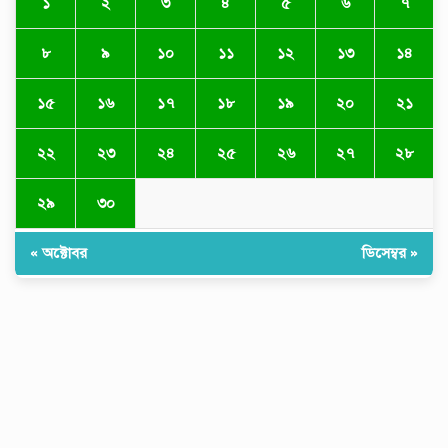
১
২
৩
৪
৫
৬
৭
সূচকের মিশ্রাবস্থায় কমলো লেনদেন
৮
৯
১০
১১
১২
১৩
১৪
১৫
১৬
১৭
১৮
১৯
২০
২১
সূচকের উত্থানে দুই ঘণ্টায় লেনদেন ৫২১
কোটি টাকার
২২
২৩
২৪
২৫
২৬
২৭
২৮
২৯
৩০
« অক্টোবর
ডিসেম্বর »