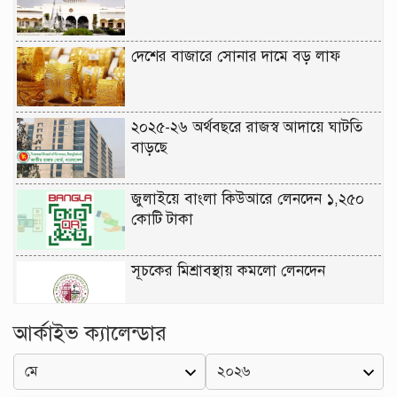
দেশের বাজারে সোনার দামে বড় লাফ
২০২৫-২৬ অর্থবছরে রাজস্ব আদায়ে ঘাটতি
বাড়ছে
জুলাইয়ে বাংলা কিউআরে লেনদেন ১,২৫০
কোটি টাকা
সূচকের মিশ্রাবস্থায় কমলো লেনদেন
আর্কাইভ ক্যালেন্ডার
সূচকের উত্থানে দুই ঘণ্টায় লেনদেন ৫২১
কোটি টাকার