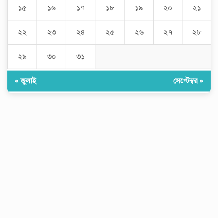
১৫
১৬
১৭
১৮
১৯
২০
২১
২২
২৩
২৪
২৫
২৬
২৭
২৮
২৯
৩০
৩১
« জুলাই
সেপ্টেম্বর »