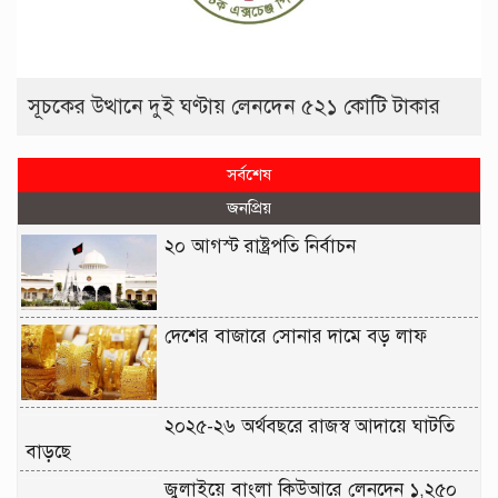
সূচকের উত্থানে দুই ঘণ্টায় লেনদেন ৫২১ কোটি টাকার
সর্বশেষ
জনপ্রিয়
২০ আগস্ট রাষ্ট্রপতি নির্বাচন
দেশের বাজারে সোনার দামে বড় লাফ
২০২৫-২৬ অর্থবছরে রাজস্ব আদায়ে ঘাটতি
বাড়ছে
জুলাইয়ে বাংলা কিউআরে লেনদেন ১,২৫০