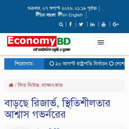
শুক্রবার, ০৭ অগাস্ট ২০২৬, ০১:১৯ পূর্বাহ্ন
বাংলা
English
Toggle
navigation
শিরোনাম:
২০ আগস্ট রাষ্ট্রপতি নির্বাচন
দেশের বাজ
/
লিড নিউজ
সাক্ষাৎকার
,
বাড়ছে রিজার্ভ, স্থিতিশীলতার
আশ্বাস গভর্নরের