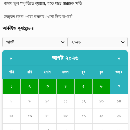
বাসায় ভুল পদ্ধতিতে ব্যায়াম, হতে পারে মারাত্মক ক্ষতি
উজ্জ্বল ত্বক পেতে কমলার খোসা দিয়ে রূপচর্চা
আর্কাইভ ক্যালেন্ডার
আগষ্ট ২০২৬
«
»
শনি
রবি
সোম
মঙ্গল
বুধ
বৃহ
শুক্র
৭
১
২
৩
৪
৫
৬
৮
৯
১০
১১
১২
১৩
১৪
১৫
১৬
১৭
১৮
১৯
২০
২১