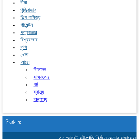
বীমা
পুঁজিবাজার
শিল্প-বাণিজ্য
গার্মেন্টস
পণ্যবাজার
বিশ্ববাজার
কৃষি
খেলা
আরো
বিনোদন
সাক্ষাৎকার
ধর্ম
স্বাস্থ্য
অন্যান্য
শিরোনাম:
২০ আগস্ট রাষ্ট্রপতি নির্বাচন
দেশের বাজারে সোনা