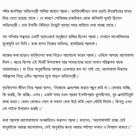
পর্দার জনপ্রিয় অভিনেত্রী সাদিয়া জাহান প্রভা। ব্যক্তিজীবনে নানা চড়াই-উতরাইয়ের মধ্যে
দিয়ে যেতে হয়েছে তাকে। যে কারণে শোবিজের চাকচিক্য থেকে খানিকটা দূরেই ছিলেন
অভিনেত্রী। তবে ইদানীং বিভিন্ন ইভেন্টে ব্যস্ত সময় কাটাতে দেখা যাচ্ছে তাকে।
গত শনিবার সন্ধ্যায় একটি অ্যাওয়ার্ড অনুষ্ঠানে হাজির ছিলেন প্রভা। সেখানে সাংবাদিকদের
মুখোমুখি হন তিনি। কথা বলেন নিজের অভিনয়, ক্যারিয়ার প্রসঙ্গে।
কাজের কথা ছাড়াও ব্যক্তিগত কথা নিয়েও আলোচনা করেন প্রভা। এদিকে আসছে ভালোবাসা
দিবস। বছরে বিশেষ এই দিনটি উপলক্ষ্যে আর সাধারণদের মতো নানান পরিকল্পনা থাকে
তারকাদেরও। যা নিয়ে অনুরাগীদের আগ্রহ একেবারে কম না! তাই তো, ভালোবাসা দিবসের
পরিকল্পনা নিয়ে এদিন প্রশ্নের মুখে পড়েন অভিনেত্রী।
ব্যক্তিগত জীবন নিয়ে প্রভা বলেন, ‘নিজেকে এক্সপোজ করতে পছন্দ করি না। কোথায় যাচ্ছি,
কি করছি, কি খাচ্ছি- এসব। একটা সময় যখন প্রথম ইনস্টাগ্রাম খুলেছিলাম, খুব এক্সাইটমেন্ট
কাজ করত। যেমন কোথাও গেলে বা সকাল বেলা উঠে কফি খেলে স্টোরি দিতাম। কিন্তু এখন
লো লাইফ উপভোগ করছি।’
কথা প্রসঙ্গে ভালোবাসাকে সংজ্ঞায়িতও করলেন প্রভা। বললেন, ‘ভালোবাসাটা হচ্ছে যেই
মানুষটাকে আমরা ভালোবাসব, সেই মানুষটার জন্য আমার পর্যাপ্ত সম্মান ও বিশ্বাস থাকবে।’