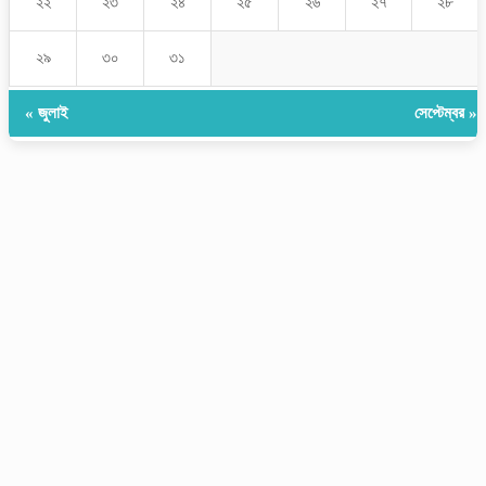
২২
২৩
২৪
২৫
২৬
২৭
২৮
২৯
৩০
৩১
« জুলাই
সেপ্টেম্বর »