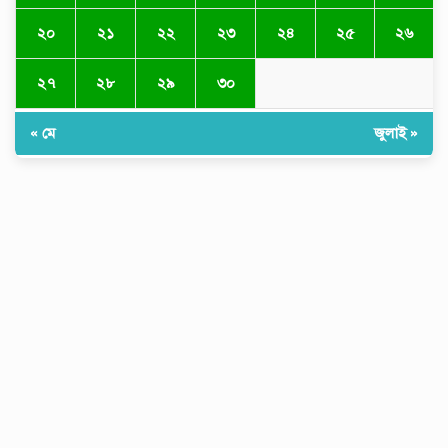
বিশ্ববাজারে স্বর্ণের দাম বাড়ল
২০
২১
২২
২৩
২৪
২৫
২৬
২৭
২৮
২৯
৩০
« মে
জুলাই »