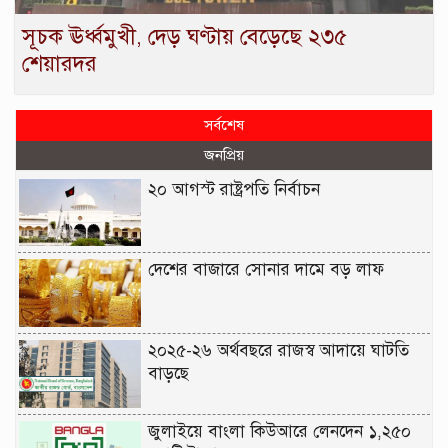
সূচক ঊর্ধ্বমুখী, দেড় ঘণ্টায় বেড়েছে ২৩৫
শেয়ারদর
সর্বশেষ
জনপ্রিয়
২০ আগস্ট রাষ্ট্রপতি নির্বাচন
দেশের বাজারে সোনার দামে বড় লাফ
২০২৫-২৬ অর্থবছরে রাজস্ব আদায়ে ঘাটতি
বাড়ছে
জুলাইয়ে বাংলা কিউআরে লেনদেন ১,২৫০