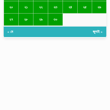
২০
২১
২২
২৩
২৪
২৫
২৬
২৭
২৮
২৯
৩০
« মে
জুলাই »