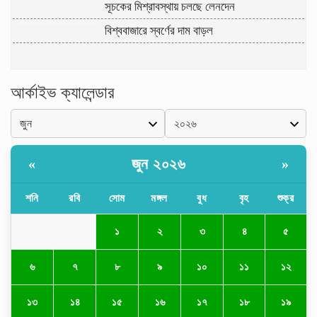
সূচকের মিশ্রাবস্থায় চলছে লেনদেন
বিশ্ববাজারে স্বর্ণের দাম বাড়ল
আর্কাইভ ক্যালেন্ডার
জুন ২০২৬
«
»
শনি
রবি
সোম
মঙ্গল
বুধ
বৃহ
শুক্র
১
২
৩
৪
৫
৬
৭
৮
৯
১০
১১
১২
১৩
১৪
১৫
১৬
১৭
১৮
১৯